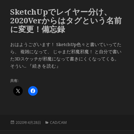
リ
SketchUpでレイヤー分け、
ー
2020Verからはタグという名前
に変更！備忘録
おはようございます！ SketchUp色々と書いていってた
ら、 複雑になって、 じゃまだ邪魔邪魔！ と自分で書い
た3Dスケッチが邪魔になって書きにくくなってくる。
そうい...
『続きを読む』
共有:
投
カ
2020年4月28日
CAD/CAM
稿
テ
日:
ゴ