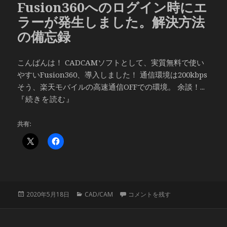
Fusion360へのログイン時にエ
ー
ラーが発生しました。解決方法
の備忘録
こんばんは！ CADCAMソフトとして、実質無料で使い
やすいFusion360、導入しました！ 通信環境は200kbps
そう、楽天モバイルの高速通信OFFでの環境。 余談！...
『続きを読む』
共有:
投
カ
Fusion360へのログイン時にエ
2020年5月18日
CAD/CAM
コメントを残す
稿
テ
日:
ゴ
リ