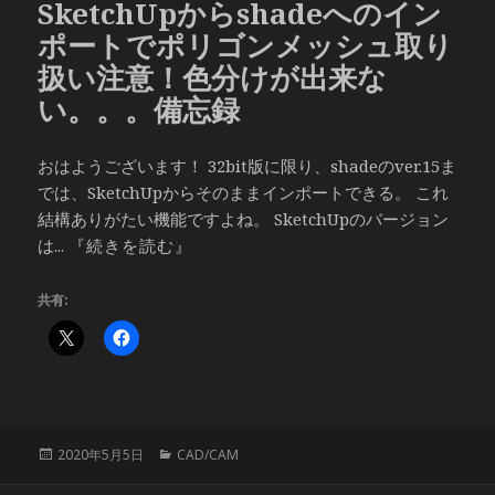
SketchUpからshadeへのイン
ー
ポートでポリゴンメッシュ取り
扱い注意！色分けが出来な
い。。。備忘録
おはようございます！ 32bit版に限り、shadeのver.15ま
では、SketchUpからそのままインポートできる。 これ
結構ありがたい機能ですよね。 SketchUpのバージョン
は...
『続きを読む』
共有:
投
カ
2020年5月5日
CAD/CAM
稿
テ
日:
ゴ