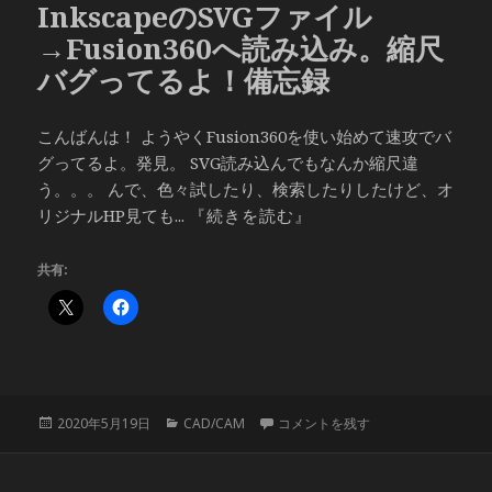
InkscapeのSVGファイル
ー
→Fusion360へ読み込み。縮尺
バグってるよ！備忘録
こんばんは！ ようやくFusion360を使い始めて速攻でバ
グってるよ。発見。 SVG読み込んでもなんか縮尺違
う。。。 んで、色々試したり、検索したりしたけど、オ
リジナルHP見ても...
『続きを読む』
共有:
投
カ
InkscapeのSVGファイル→Fus
2020年5月19日
CAD/CAM
コメントを残す
稿
テ
日:
ゴ
リ