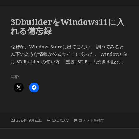
稿
テ
日:
ゴ
リ
3DbuilderをWindows11に入
ー
れる備忘録
なぜか、WindowsStoreに出てこない。 調べてみると
以下のような情報が公式サイトにあった。 Windows 向
け 3D Builder の使い方 「重要: 3D B...
『続きを読む』
共有:
投
カ
3DbuilderをWindows11に入れる
2024年9月22日
CAD/CAM
コメントを残す
稿
テ
日:
ゴ
リ