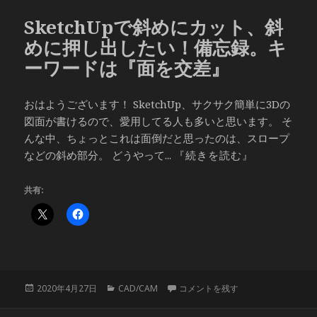
リ
SketchUpで斜めにカット、斜
ー
めに押し出したい！備忘録。キ
ーワードは『面を交差』
おはようございます！ SketchUp、サクサク簡単に3Dの
図面が書けるので、愛用してる人も多いと思います。 そ
んな中、ちょっとこれは面倒だと思ったのは、スロープ
などの斜め部分。 どうやって...
『続きを読む』
共有:
投
カ
SketchUpで斜めにカット、斜め
2020年4月27日
CAD/CAM
コメントを残す
稿
テ
日:
ゴ