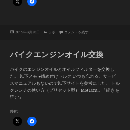
投
カ
ubuntu画像一括圧縮ソフト「Simple Image
2015年8月28日
ラボ
コメントを残す
稿
テ
日:
ゴ
リ
バイクエンジンオイル交換
ー
バイクのエンジンオイルとオイルフィルターを交換し
た。 以下メモ ●締め付けトルク いつも忘れる。サービ
スマニュアルもないので以下サイトを参考にした。 トル
クレンチの使い方（プリセット型） M6(10m...
『続きを
読む』
共有: