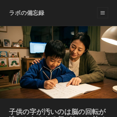
ラボの備忘録
メニュ
ーとウ
ィジェ
ット
子供の字が汚いのは脳の回転が