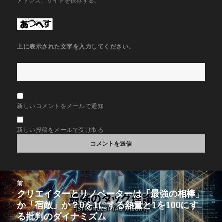
アドレス、サイトを保存する。
上に表示された文字を入力してください。
新しいコメントをメールで通知
新しい投稿をメールで受け取る
投
前
稿
クリエイターとリノベーターは「最強の相棒」
前
ナ
か「宿敵」か？0を1にする熱量と1を100にす
の
ビ
る批判のダイナミズム
投