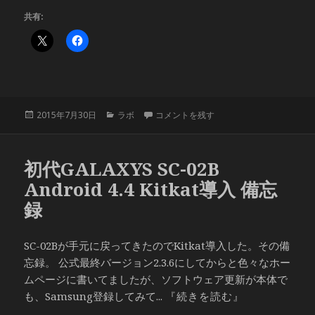
共有:
投
カ
初代GALAXYS SC-02B Android 2.3.6
2015年7月30日
ラボ
コメントを残す
稿
テ
日:
ゴ
リ
初代GALAXYS SC-02B
ー
Android 4.4 Kitkat導入 備忘
録
SC-02Bが手元に戻ってきたのでKitkat導入した。その備
忘録。 公式最終バージョン2.3.6にしてからと色々なホー
ムページに書いてましたが、ソフトウェア更新が本体で
も、Samsung登録してみて...
『続きを読む』