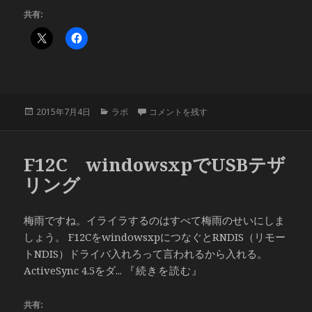
共有:
投
カ
Google Chromeを持ち運びできる「Google 
2015年7月4日
ラボ
コメントを残す
稿
テ
日:
ゴ
リ
F12C windowsxpでUSBテザ
ー
リング
梅雨ですね。イライラするのはすべて梅雨のせいにしま
しょう。 F12CをwindowsxpにつなぐとRNDIS（リモー
トNDIS）ドライバ入れろって言われるから入れる。
ActiveSync 4.5をダ...
『続きを読む』
共有: