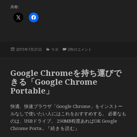
共有:
投
カ
初代GALAXYS SC-02B Android 4.4 Ki
2015年7月21日
ラボ
2件のコメント
稿
テ
日:
ゴ
リ
Google Chromeを持ち運びで
ー
きる「Google Chrome
Portable」
快適、快速ブラウザ「Google Chrome」をインストー
ルなしで使いたい人にはこれをおすすめする。 必要なも
のは、USBドライブ。 250MB程度あればOK Google
Chrome Porta...
『続きを読む』