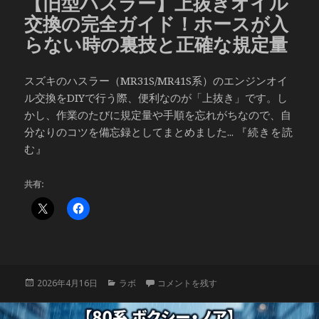
【旧型ハスラー】上抜きオイル
交換の完全ガイド！ホースが入
らない時の裏技と正確な規定量
スズキのハスラー（MR31S/MR41S系）のエンジンオイ
ル交換をDIYで行う際、便利なのが「上抜き」です。し
かし、作業のたびに規定量や手順を忘れがちなので、自
分なりのコツを備忘録としてまとめました...
『続きを読
む』
共有:
投
カ
【旧型ハスラー】上抜きオイル交換の完全
2026年4月16日
ラボ
コメントを残す
稿
テ
日:
ゴ