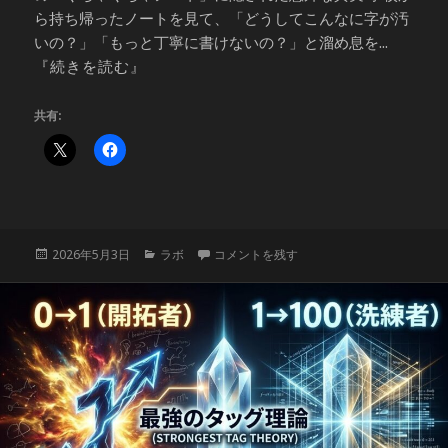
ら持ち帰ったノートを見て、「どうしてこんなに字が汚
いの？」「もっと丁寧に書けないの？」と溜め息を...
『続きを読む』
共有:
投
カ
子供の字が汚いのは脳の回転が速いから？
2026年5月3日
ラボ
コメントを残す
稿
テ
日:
ゴ
リ
ー