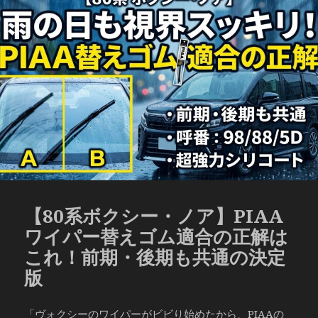
リ
ー
【80系ボクシー・ノア】PIAA
ワイパー替えゴム適合の正解は
これ！前期・後期も共通の決定
版
「ヴォクシーのワイパーがビビり始めたから、PIAAの