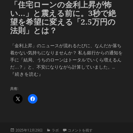
「住宅ローンの金利上昇が怖
い…」と震える前に。3秒で絶
望を希望に変える「2.5万円の
法則」とは？
「金利上昇」のニュースが流れるたびに、なんだか落ち
着かない気持ちになりませんか？ 私も銀行からの通知を
手に「結局、うちのローンはトータルでいくら増えるん
だ…？」と、不安になりながら計算していました。...
『続きを読む』
共有:
投
カ
「住宅ローンの金利上昇が怖い…」と震え
2025年12月29日
ラボ
コメントを残す