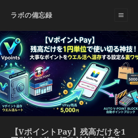
ラボの備忘録
メニュ
ーとウ
ィジェ
ット
【VポイントPay】残高だけを1