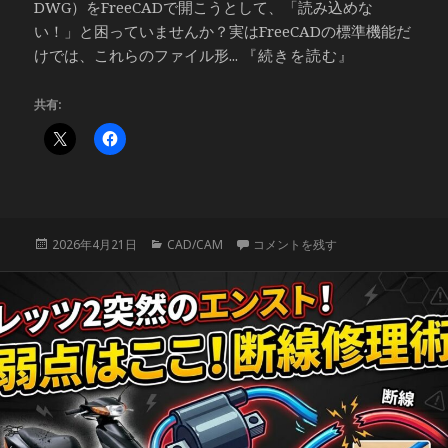
DWG）をFreeCADで開こうとして、「読み込めな
い！」と困っていませんか？実はFreeCADの標準機能だ
けでは、これらのファイル形...
『続きを読む』
共有:
投
カ
【初心者向け】FreeCADでDXF
2026年4月21日
CAD/CAM
コメントを残す
稿
テ
日:
ゴ
リ
ー