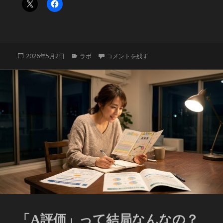
投
カ
クリエイターとリノベーターは「最強の相棒
2026年5月2日
ラボ
コメントを残す
稿
テ
日:
ゴ
リ
ー
「A評価」って結局なんなの？