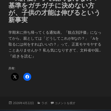
基準をガチガチに決めない方
が、子供の才能は伸びるという
新事実
学期末に持ち帰ってくる通知表。「観点別評価」になっ
てから、親としては「どうしてこれがBなの？」「Aを
取るには何をすればいいの？」って、正直モヤモヤする
ことありませんか？ 私も気になりすぎて、文科省や国...
『続きを読む』
共有:
投
カ
「A評価」って結局なんなの？基準をガチ
2026年4月22日
ラボ
コメントを残す
稿
テ