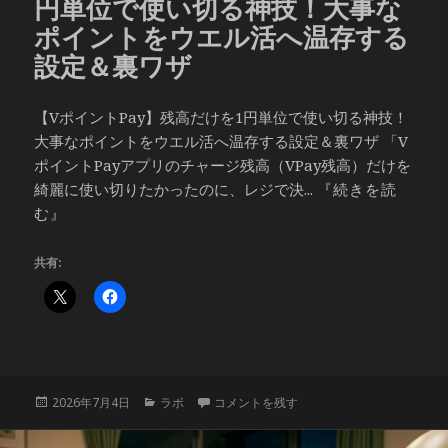
円単位で使い切る神技！大事な
ポイントをウエル活へ温存する
設定＆裏ワザ
【VポイントPay】残高だけを1円単位で使い切る神技！
大事なポイントをウエル活へ温存する設定＆裏ワザ 「V
ポイントPayアプリのチャージ残高（VPay残高）だけを
綺麗に使い切りたかったのに、レジで決...
『続きを読
む』
共有:
投
カ
【VポイントPay】残高だけを1円単位で
2026年7月4日
ラボ
コメントを残す
稿
テ
日:
ゴ