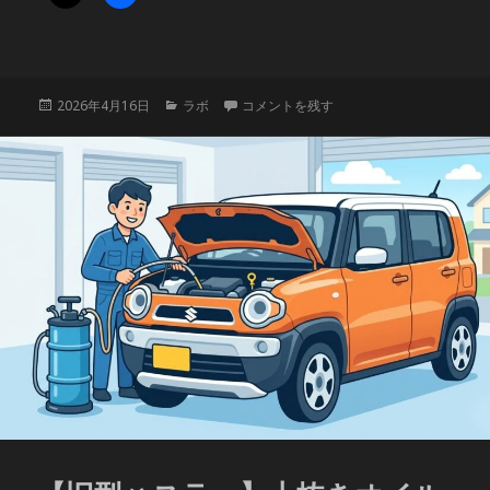
投
カ
【レッツ2故障】急なエンストは断線を疑
2026年4月16日
ラボ
コメントを残す
稿
テ
日:
ゴ
リ
ー