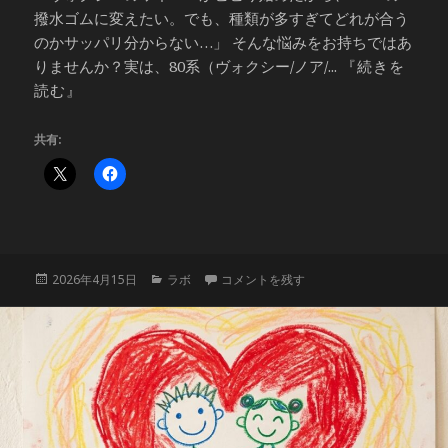
撥水ゴムに変えたい。でも、種類が多すぎてどれが合う
のかサッパリ分からない…」 そんな悩みをお持ちではあ
りませんか？実は、80系（ヴォクシー/ノア/...
『続きを
読む』
共有:
投
カ
【80系ボクシー・ノア】PIAAワイパー
2026年4月15日
ラボ
コメントを残す
稿
テ
日:
ゴ
リ
ー