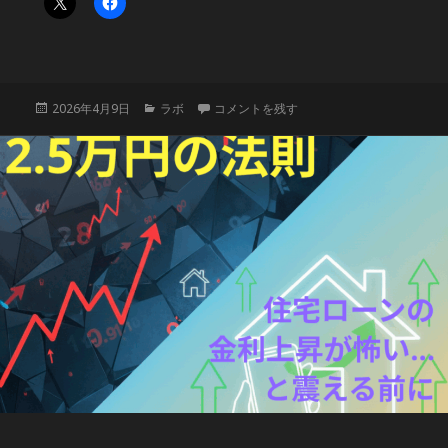
投
カ
信用は「引き算」だが、信頼は「器」であ
2026年4月9日
ラボ
コメントを残す
稿
テ
日:
ゴ
リ
ー